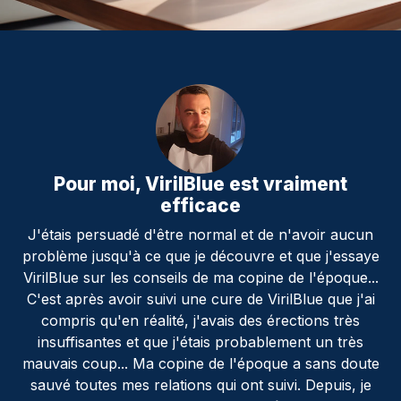
r moi, VirilBlue est vraiment
VirilBlu
efficace
persuadé d'être normal et de n'avoir aucun
Pendant des a
jusqu'à ce que je découvre et que j'essaye
alternativ
 sur les conseils de ma copine de l'époque...
toujours du 
ès avoir suivi une cure de VirilBlue que j'ai
elles ne dur
 qu'en réalité, j'avais des érections très
qu'avec un t
santes et que j'étais probablement un très
partenaires
oup... Ma copine de l'époque a sans doute
peur qu'el
utes mes relations qui ont suivi. Depuis, je
ailleurs, cela