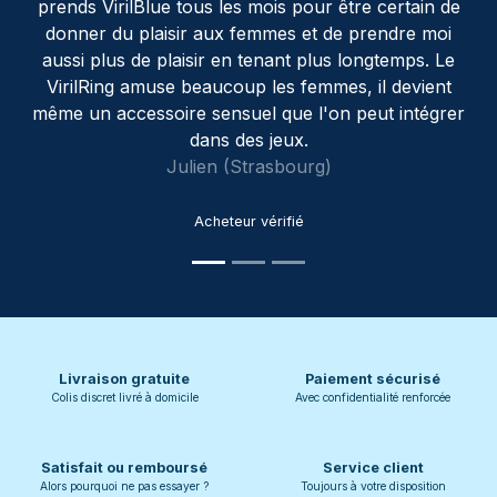
irilBlue tous les mois pour être certain de
un ami qui m'
du plaisir aux femmes et de prendre moi
problème que
us de plaisir en tenant plus longtemps. Le
p
ng amuse beaucoup les femmes, il devient
accessoire sensuel que l'on peut intégrer
dans des jeux.
Julien (Strasbourg)
Acheteur vérifié
Livraison gratuite
Paiement sécurisé
Colis discret livré à domicile
Avec confidentialité renforcée
Satisfait ou remboursé
Service client
Alors pourquoi ne pas essayer ?
Toujours à votre disposition